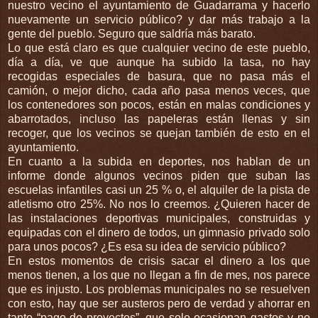
nuestro vecino el ayuntamiento de Guadarrama y hacerlo
nuevamente un servicio público? y dar más trabajo a la
gente del pueblo. Seguro que saldría más barato.
Lo que está claro es que cualquier vecino de este pueblo,
día a día, ve que aunque ha subido la tasa, no hay
recogidas especiales de basura, que no pasa más el
camión, o mejor dicho, cada año pasa menos veces, que
los contenedores son pocos, están en malas condiciones y
abarrotados, incluso las papeleras están llenas y sin
recoger, que los vecinos se quejan también de esto en el
ayuntamiento.
En cuanto a la subida en deportes, nos hablan de un
informe donde algunos vecinos piden que suban las
escuelas infantiles casi un 25 % o, el alquiler de la pista de
atletismo otro 25%. No nos lo creemos. ¿Quieren hacer de
las instalaciones deportivas municipales, construidas y
equipadas con el dinero de todos, un gimnasio privado solo
para unos pocos? ¿Es esa su idea de servicio público?
En estos momentos de crisis sacar el dinero a los que
menos tienen, a los que no llegan a fin de mes, nos parece
que es injusto. Los problemas municipales no se resuelven
con esto, hay que ser austeros pero de verdad y ahorrar en
tanto “pago de proyectos”, que solo ocasionan gastos y no