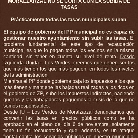
MORALZARZAL NO SE CORTA CON LA SUBIDA DE
TASAS
Prácticamente todas las tasas municipales suben.
El equipo de gobierno del PP municipal no es capaz de
gestionar nuestro ayuntamiento sin subir las tasas.
El
problema fundamental de este tipo de recaudación
municipal es que lo pagan todos los
vecinos
en la misma
cantidad, sin tener en cuenta su nivel de renta.
Desde
Izquierda Unida – Los Verdes, creemos que deben ser los
que más tienen los que más paguen, en todos los niveles
de la administración.
Mientras el PP donde gobierna baja los impuestos a los que
más tienen y mantiene las bajadas realizadas a los ricos en
el gobierno de ZP, sube los impuestos indirectos, haciendo
que los y las trabajadoras paguemos la crisis de la que no
somos responsables.
Desde IU – Los Verdes de Moralzarzal denunciamos que
convertir las tasas en precios públicos como se ha
aprobado en el pleno del día 6 de noviembre, solamente
tiene un fin recaudatorio y que, además, es un ataque
frontal contra los servicios públicos de nuestro municipio,