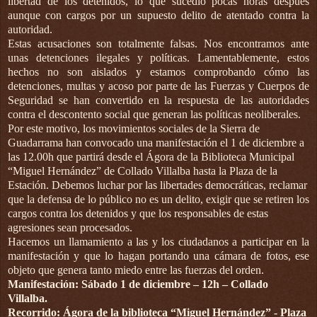
libertad de los detenidos, lo que sucedió pocas horas después
aunque con cargos por un supuesto delito de atentado contra la
autoridad.
Estas acusaciones son totalmente falsas. Nos encontramos ante
unas detenciones ilegales y políticas. Lamentablemente, estos
hechos no son aislados y estamos comprobando cómo las
detenciones, multas y acoso por parte de las Fuerzas y Cuerpos de
Seguridad se han convertido en la respuesta de las autoridades
contra el descontento social que generan las políticas neoliberales.
Por este motivo, los movimientos sociales de la Sierra de
Guadarrama han convocado una manifestación el 1 de diciembre a
las 12.00h que partirá desde el Ágora de la Biblioteca Municipal
“Miguel Hernández” de Collado Villalba hasta la Plaza de la
Estación. Debemos luchar por las libertades democráticas, reclamar
que la defensa de lo público no es un delito, exigir que se retiren los
cargos contra los detenidos y que los responsables de estas
agresiones sean procesados.
Hacemos un llamamiento a las y los ciudadanos a participar en la
manifestación y que lo hagan portando una cámara de fotos, ese
objeto que genera tanto miedo entre las fuerzas del orden.
Manifestación: Sábado 1 de diciembre – 12h – Collado
Villalba.
Recorrido: Ágora de la biblioteca “Miguel Hernández” - Plaza